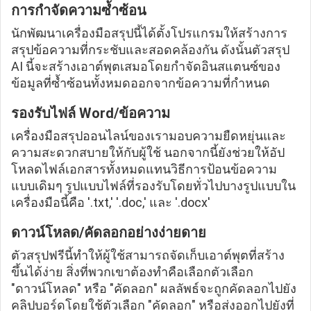
การกำจัดความซ้ำซ้อน
นักพัฒนาเครื่องมือสรุปนี้ได้ตั้งโปรแกรมให้สร้างการ
สรุปข้อความที่กระชับและสอดคล้องกัน ดังนั้นตัวสรุป
AI นี้จะสร้างเอาต์พุตเสมอโดยกำจัดอินสแตนซ์ของ
ข้อมูลที่ซ้ำซ้อนทั้งหมดออกจากข้อความที่กำหนด
รองรับไฟล์ Word/ข้อความ
เครื่องมือสรุปออนไลน์ของเรามอบความยืดหยุ่นและ
ความสะดวกสบายให้กับผู้ใช้ นอกจากนี้ยังช่วยให้อัป
โหลดไฟล์เอกสารทั้งหมดแทนวิธีการป้อนข้อความ
แบบเดิมๆ รูปแบบไฟล์ที่รองรับโดยทั่วไปบางรูปแบบใน
เครื่องมือนี้คือ '.txt,' '.doc,' และ '.docx'
ดาวน์โหลด/คัดลอกอย่างง่ายดาย
ตัวสรุปฟรีนี้ทำให้ผู้ใช้สามารถจัดเก็บเอาต์พุตที่สร้าง
ขึ้นได้ง่าย สิ่งที่พวกเขาต้องทำคือเลือกตัวเลือก
"ดาวน์โหลด" หรือ "คัดลอก" ผลลัพธ์จะถูกคัดลอกไปยัง
คลิปบอร์ดโดยใช้ตัวเลือก "คัดลอก" หรือส่งออกไปยังที่