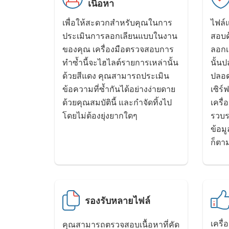
เนื้อหา
เพื่อให้สะดวกสำหรับคุณในการ
ไฟล์
ประเมินการลอกเลียนแบบในงาน
สอบด
ของคุณ เครื่องมือตรวจสอบการ
ลอกเ
ทำซ้ำนี้จะไฮไลต์รายการเหล่านั้น
นั้น
ด้วยสีแดง คุณสามารถประเมิน
ปลอด
ข้อความที่ซ้ำกันได้อย่างง่ายดาย
เซิร์
ด้วยคุณสมบัตินี้ และกำจัดทิ้งไป
เครื
โดยไม่ต้องยุ่งยากใดๆ
รวบร
ข้อม
ก็ตา
รองรับหลายไฟล์
เครื
คุณสามารถตรวจสอบเนื้อหาที่คัด