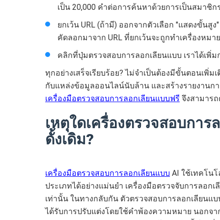
เป็น 20,000 คำต่อการค้นหาด้วยการเป็นสมาชิก
ยกเว้น URL (ถ้ามี) ออกจากตัวเลือก "แสดงขั้นส
คัดลอกมาจาก URL ที่ยกเว้นจะถูกทำเครื่องหมายว่า
คลิกที่ปุ่มตรวจสอบการลอกเลียนแบบ เราได้เพิ่ม
ทุกอย่างเสร็จเรียบร้อย? ไม่จำเป็นต้องมีขั้นตอนเพิ
กับแหล่งข้อมูลออนไลน์นับล้าน และสร้างรายงานกา
เครื่องมือตรวจสอบการลอกเลียนแบบฟรี
จึงสามารถ
เหตุใดเครื่องตรวจสอบการล
ดั้งเดิม?
เครื่องมือตรวจสอบการลอกเลียนแบบ
AI ใช้เทคโนโล
ประเภทได้อย่างแม่นยำ เครื่องมือตรวจจับการลอก
เท่านั้น ในทางกลับกัน ตัวตรวจสอบการลอกเลียนแบ
ได้รับการปรับแต่งโดยใช้คำพ้องความหมาย นอกจาก