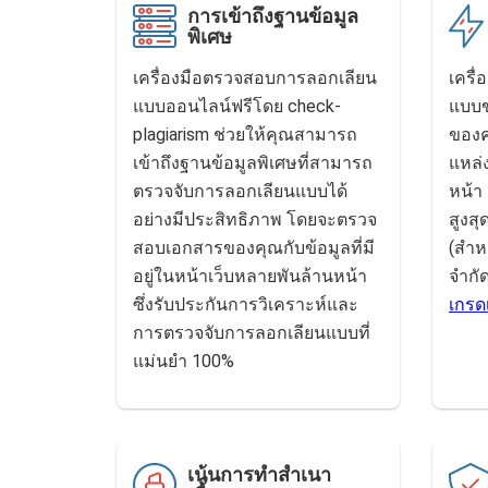
การเข้าถึงฐานข้อมูล
พิเศษ
เครื่องมือตรวจสอบการลอกเลียน
เครื
แบบออนไลน์ฟรีโดย check-
แบบ
plagiarism ช่วยให้คุณสามารถ
ของค
เข้าถึงฐานข้อมูลพิเศษที่สามารถ
แหล่
ตรวจจับการลอกเลียนแบบได้
หน้า
อย่างมีประสิทธิภาพ โดยจะตรวจ
สูงส
สอบเอกสารของคุณกับข้อมูลที่มี
(สำหร
อยู่ในหน้าเว็บหลายพันล้านหน้า
จำกั
ซึ่งรับประกันการวิเคราะห์และ
เกรด
การตรวจจับการลอกเลียนแบบที่
แม่นยำ 100%
เน้นการทำสำเนา