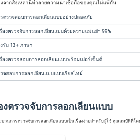
งจากสิ่งเหล่านี้ทำลายความน่าเชื่อถือของคุณไม่แพ้กัน
รตรวจสอบการลอกเลียนแบบอย่างปลอดภัย
รื่องตรวจจับการลอกเลียนแบบด้วยความแม่นยำ 99%
งรับ 13+ ภาษา
รื่องตรวจสอบการลอกเลียนแบบพร้อมเปอร์เซ็นต์
วจสอบการลอกเลียนแบบแบบเรียลไทม์
ื่องตรวจจับการลอกเลียนแบบ
บวนการตรวจจับการลอกเลียนแบบเป็นเรื่องง่ายสำหรับผู้ใช้ คุณสมบัติที่โ