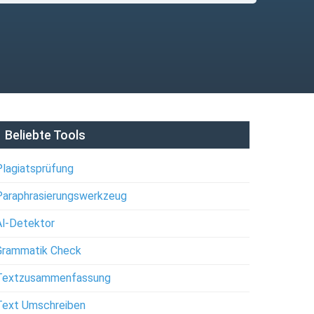
Beliebte Tools
Plagiatsprüfung
Paraphrasierungswerkzeug
Al-Detektor
Grammatik Check
Textzusammenfassung
Text Umschreiben