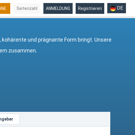
DE
ÄNE
Seitenzahl
ANMELDUNG
Registrieren
 kohärente und prägnante Form bringt. Unsere
inem zusammen.
ngeber