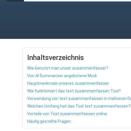
Inhaltsverzeichnis
Wie benutzt man unser zusammenfasser?
Von AI Summarizer angebotene Modi
Hauptmerkmale unseres zusammenfasser
Wie funktioniert das text zusammenfassen Tool?
Verwendung von text zusammenfassen in mehreren 
Welchen Umfang hat das Tool text zusammenfassen?
Vorteile von Text zusammenfassen online
Häufig gestellte Fragen