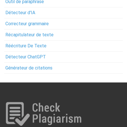
Outil de paraphrase
Détecteur d'IA
Correcteur grammaire
Récapitulateur de texte
Réécriture De Texte
Détecteur ChatGPT
Générateur de citations