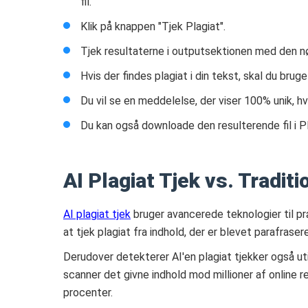
fil.
Klik på knappen "Tjek Plagiat".
Tjek resultaterne i outputsektionen med den nøj
Hvis der findes plagiat i din tekst, skal du brug
Du vil se en meddelelse, der viser 100% unik, hvi
Du kan også downloade den resulterende fil i 
AI Plagiat Tjek vs. Traditi
AI plagiat tjek
bruger avancerede teknologier til pr
at tjek plagiat fra indhold, der er blevet parafrase
Derudover detekterer AI'en plagiat tjekker også ut
scanner det givne indhold mod millioner af online 
procenter.