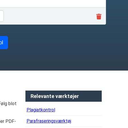
ol
Relevante værktøjer
Følg blot
Plagiatkontrol
Parafraseringsværktøj
ller PDF-