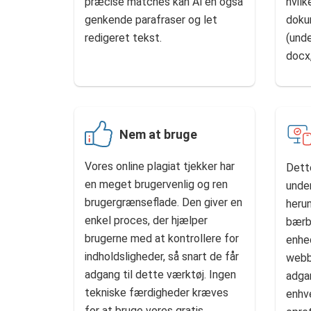
præcise matches kan AI'en også
hvilk
genkende parafraser og let
doku
redigeret tekst.
(und
docx,
Nem at bruge
Vores online plagiat tjekker har
Dette
en meget brugervenlig og ren
under
brugergrænseflade. Den giver en
heru
enkel proces, der hjælper
bærb
brugerne med at kontrollere for
enhed
indholdsligheder, så snart de får
webb
adgang til dette værktøj. Ingen
adgan
tekniske færdigheder kræves
enhv
for at bruge vores gratis