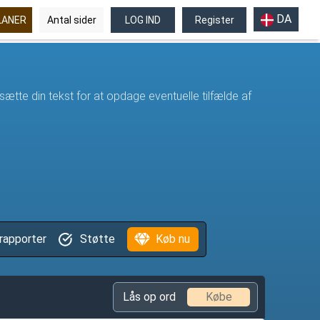
DA
LANER
Antal sider
LOG IND
Register
indsætte din tekst for at opdage eventuelle tilfælde af
rapporter
Støtte
rapporter
Støtte
Køb nu
Lås
op ord
Købe