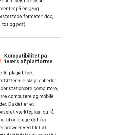
et som helst af disse
menter på én gang
erstøttede formater: doc,
 txt og pdf).
Kompatibilitet på
tværs af platforme
 AI plagiat tjek
støtter alle slags enheder,
nder stationære computere,
are computere og mobile
er. Da det er et
aseret værktøj, kan du få
g til og bruge det fra
er browser ved blot at