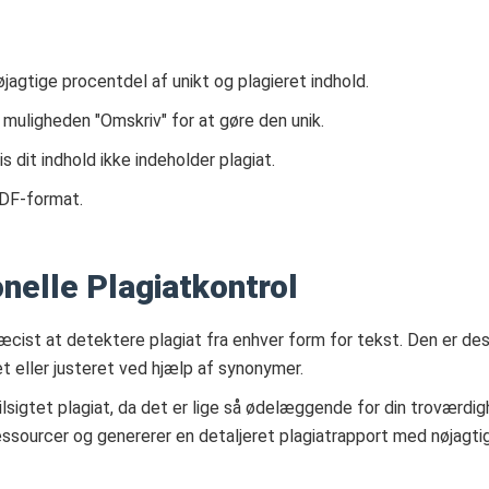
agtige procentdel af unikt og plagieret indhold.
e muligheden "Omskriv" for at gøre den unik.
s dit indhold ikke indeholder plagiat.
PDF-format.
onelle Plagiatkontrol
æcist at detektere plagiat fra enhver form for tekst. Den er desi
ret eller justeret ved hjælp af synonymer.
ilsigtet plagiat, da det er lige så ødelæggende for din troværdi
ressourcer og genererer en detaljeret plagiatrapport med nøjagti