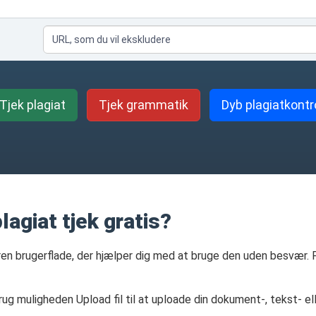
Tjek plagiat
Tjek grammatik
Dyb plagiatkontr
agiat tjek gratis?
ren brugerflade, der hjælper dig med at bruge den uden besvær. 
 brug muligheden Upload fil til at uploade din dokument-, tekst- e