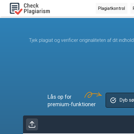
Plagiatkontrol
Tjek plagiat og verificer originaliteten af ​​dit indh
Dyb sø
Lås op for
Dyb sø
premium-funktioner