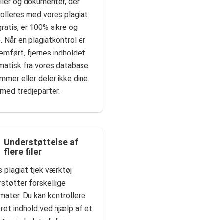
filer og dokumenter, der
olleres med vores plagiat
gratis, er 100% sikre og
. Når en plagiatkontrol er
emført, fjernes indholdet
matisk fra vores database.
mmer eller deler ikke dine
 med tredjeparter.
Understøttelse af
flere filer
 plagiat tjek værktøj
støtter forskellige
rmater. Du kan kontrollere
ret indhold ved hjælp af et