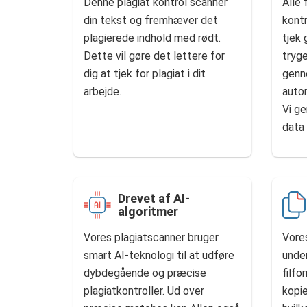
Denne plagiat kontrol scanner
Alle 
din tekst og fremhæver det
kontr
plagierede indhold med rødt.
tjek 
Dette vil gøre det lettere for
tryge
dig at tjek for plagiat i dit
genn
arbejde.
auto
Vi ge
data
Drevet af AI-
algoritmer
Vores plagiatscanner bruger
Vores
smart AI-teknologi til at udføre
under
dybdegående og præcise
filfo
plagiatkontroller. Ud over
kopie