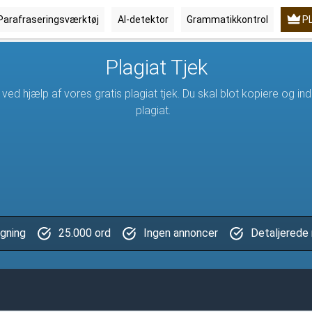
Parafraseringsværktøj
Al-detektor
Grammatikkontrol
P
Plagiat Tjek
old ved hjælp af vores gratis plagiat tjek. Du skal blot kopiere og 
plagiat.
gning
25.000 ord
Ingen annoncer
Detaljerede 
gning
25.000 ord
Ingen annoncer
Detaljerede 