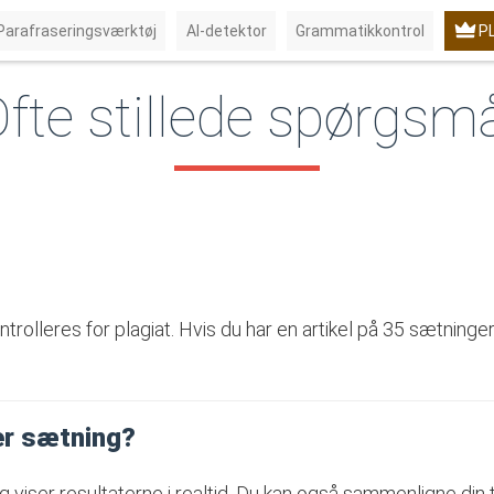
Parafraseringsværktøj
Al-detektor
Grammatikkontrol
P
fte stillede spørgsm
olleres for plagiat. Hvis du har en artikel på 35 sætninger;
er sætning?
g viser resultaterne i realtid. Du kan også sammenligne din