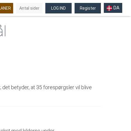
DA
LANER
Antal sider
LOG IND
Register
ål
 det betyder, at 35 forespørgsler vil blive
 tekst med kilderne under