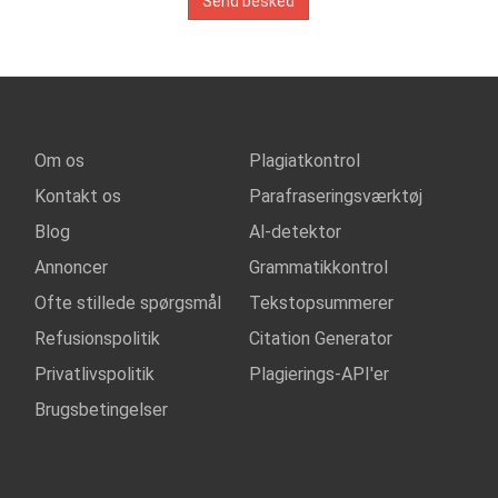
Send besked
Om os
Plagiatkontrol
Kontakt os
Parafraseringsværktøj
Blog
Al-detektor
Annoncer
Grammatikkontrol
Ofte stillede spørgsmål
Tekstopsummerer
Refusionspolitik
Citation Generator
Privatlivspolitik
Plagierings-API'er
Brugsbetingelser