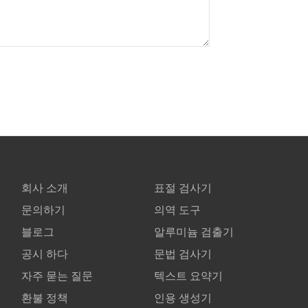
회사 소개
표절 검사기
문의하기
의역 도구
블로그
알루미늄 검출기
공시 하다
문법 검사기
자주 묻는 질문
텍스트 요약기
환불 정책
인용 생성기