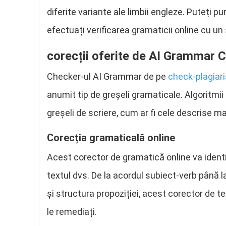
diferite variante ale limbii engleze. Puteți pu
efectuați verificarea gramaticii online cu un 
corecții oferite de AI Grammar 
Checker-ul AI Grammar de pe
check-plagiar
anumit tip de greșeli gramaticale. Algoritmii 
greșeli de scriere, cum ar fi cele descrise ma
Corecția gramaticală online
Acest corector de gramatică online va identifi
textul dvs. De la acordul subiect-verb până l
și structura propoziției, acest corector de t
le remediați.