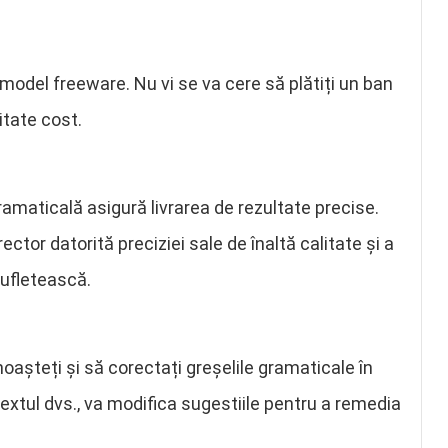
model freeware. Nu vi se va cere să plătiți un ban
itate cost.
amaticală asigură livrarea de rezultate precise.
ctor datorită preciziei sale de înaltă calitate și a
sufletească.
oașteți și să corectați greșelile gramaticale în
textul dvs., va modifica sugestiile pentru a remedia