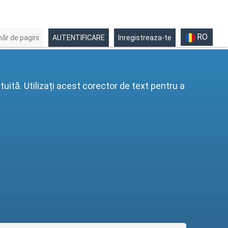
RO
ăr de pagini
AUTENTIFICARE
Inregistreaza-te
uită. Utilizați acest corector de text pentru a