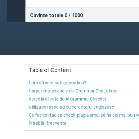
Cuvinte totale
0
/ 1000
Table of Content
Cum să verificați gramatica?
Caracteristici cheie ale Grammar Check Free
corecții oferite de AI Grammar Checker
utilizatori asociați cu corectorul englezesc
Ce factori fac ca check-plagiaismul să fie cel mai bun v
Întrebări frecvente