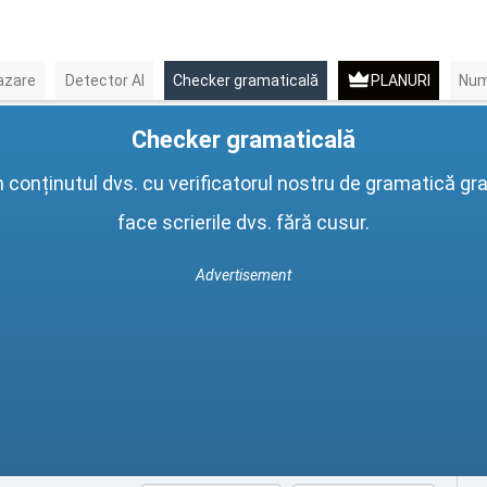
azare
Detector AI
Checker gramaticală
PLANURI
Num
Checker gramaticală
 conținutul dvs. cu verificatorul nostru de gramatică grat
face scrierile dvs. fără cusur.
Advertisement