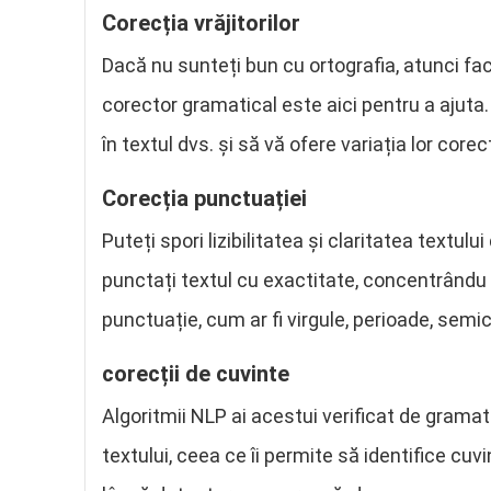
Corecția vrăjitorilor
Dacă nu sunteți bun cu ortografia, atunci faci
corector gramatical este aici pentru a ajut
în textul dvs. și să vă ofere variația lor corec
Corecția punctuației
Puteți spori lizibilitatea și claritatea textul
punctați textul cu exactitate, concentrându 
punctuație, cum ar fi virgule, perioade, semico
corecții de cuvinte
Algoritmii NLP ai acestui verificat de gramati
textului, ceea ce îi permite să identifice cu