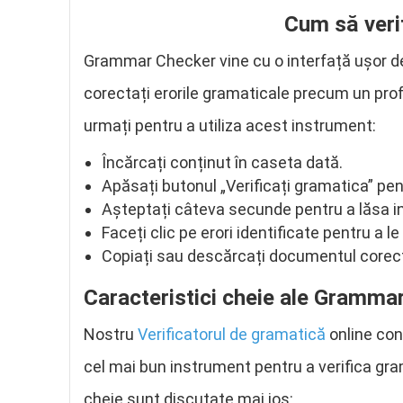
Cum să veri
Grammar Checker vine cu o interfață ușor de 
corectați erorile gramaticale precum un profe
urmați pentru a utiliza acest instrument:
Încărcați conținut în caseta dată.
Apăsați butonul „Verificați gramatica” pen
Așteptați câteva secunde pentru a lăsa in
Faceți clic pe erori identificate pentru a le
Copiați sau descărcați documentul corecta
Caracteristici cheie ale Gramma
Nostru
Verificatorul de gramatică
online cons
cel mai bun instrument pentru a verifica gra
cheie sunt discutate mai jos: