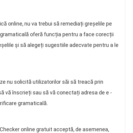
că online, nu va trebui să remediați greșelile pe
 gramaticală oferă funcția pentru a face corecții
eșelile și să alegeți sugestiile adecvate pentru a le
e nu solicită utilizatorilor săi să treacă prin
 să vă înscrieți sau să vă conectați adresa de e -
rificare gramaticală.
 Checker online gratuit acceptă, de asemenea,