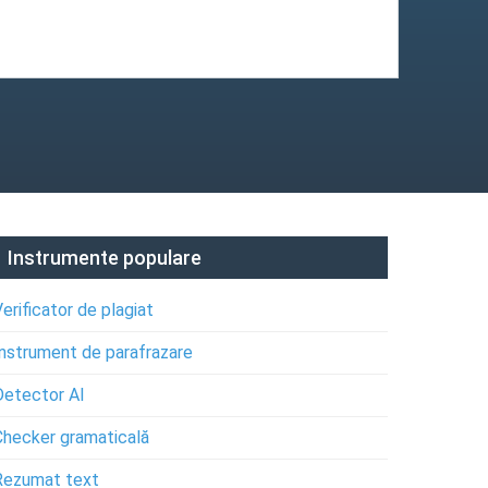
Instrumente populare
Verificator de plagiat
Instrument de parafrazare
Detector AI
Checker gramaticală
Rezumat text