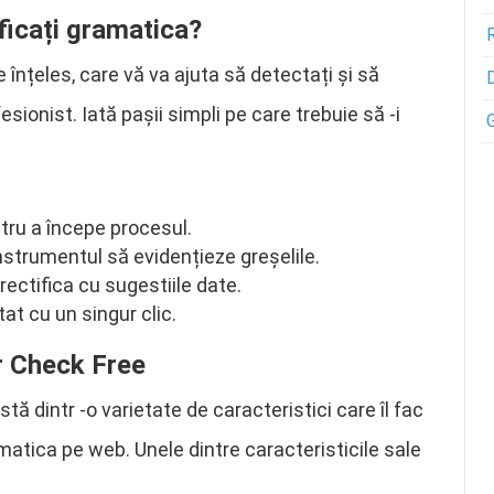
ficați gramatica?
înțeles, care vă va ajuta să detectați și să
sionist. Iată pașii simpli pe care trebuie să -i
tru a începe procesul.
strumentul să evidențieze greșelile.
 rectifica cu sugestiile date.
t cu un singur clic.
r Check Free
tă dintr -o varietate de caracteristici care îl fac
matica pe web. Unele dintre caracteristicile sale