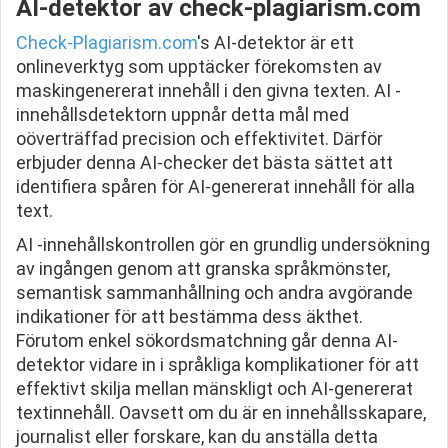
AI-detektor av check-plagiarism.com
Check-Plagiarism.com
's AI-detektor är ett
onlineverktyg som upptäcker förekomsten av
maskingenererat innehåll i den givna texten. AI -
innehållsdetektorn uppnår detta mål med
oöverträffad precision och effektivitet. Därför
erbjuder denna AI-checker det bästa sättet att
identifiera spåren för AI-genererat innehåll för alla
text.
AI -innehållskontrollen gör en grundlig undersökning
av ingången genom att granska språkmönster,
semantisk sammanhållning och andra avgörande
indikationer för att bestämma dess äkthet.
Förutom enkel sökordsmatchning går denna AI-
detektor vidare in i språkliga komplikationer för att
effektivt skilja mellan mänskligt och AI-genererat
textinnehåll. Oavsett om du är en innehållsskapare,
journalist eller forskare, kan du anställa detta