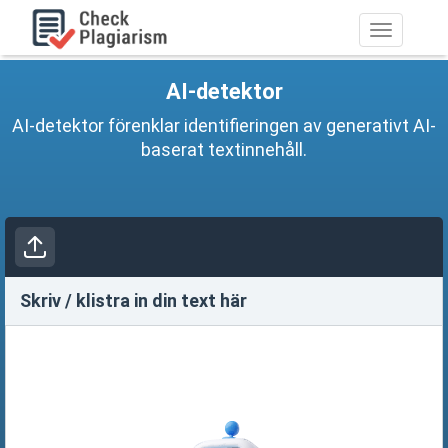
Toggle
navigation
AI-detektor
AI-detektor förenklar identifieringen av generativt AI-
baserat textinnehåll.
Skriv / klistra in din text här