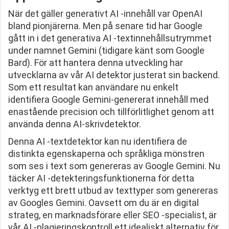
När det gäller generativt AI -innehåll var OpenAI
bland pionjärerna. Men på senare tid har Google
gått in i det generativa AI -textinnehållsutrymmet
under namnet Gemini (tidigare känt som Google
Bard). För att hantera denna utveckling har
utvecklarna av vår AI detektor justerat sin backend.
Som ett resultat kan användare nu enkelt
identifiera Google Gemini-genererat innehåll med
enastående precision och tillförlitlighet genom att
använda denna AI-skrivdetektor.
Denna AI -textdetektor kan nu identifiera de
distinkta egenskaperna och språkliga mönstren
som ses i text som genereras av Google Gemini. Nu
täcker AI -detekteringsfunktionerna för detta
verktyg ett brett utbud av texttyper som genereras
av Googles Gemini. Oavsett om du är en digital
strateg, en marknadsförare eller SEO -specialist, är
vår AI -plagieringskontroll ett idealiskt alternativ för