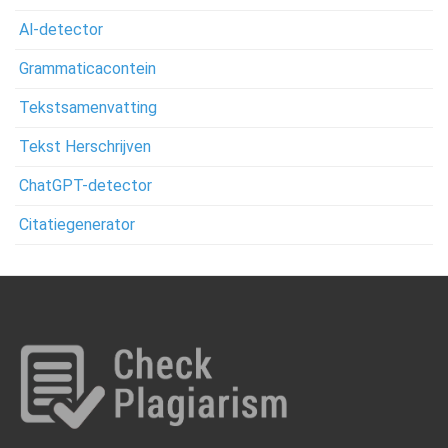
Al-detector
Grammaticacontein
Tekstsamenvatting
Tekst Herschrijven
ChatGPT-detector
Citatiegenerator